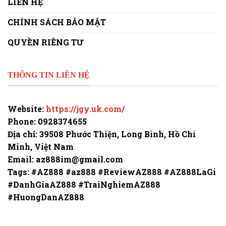
LIÊN HỆ
CHÍNH SÁCH BẢO MẬT
QUYỀN RIÊNG TƯ
THÔNG TIN LIÊN HỆ
Website:
https://jgy.uk.com/
Phone: 0928374655
Địa chỉ: 39508 Phước Thiện, Long Bình, Hồ Chí
Minh, Việt Nam
Email:
az888im@gmail.com
Tags: #AZ888 #az888 #ReviewAZ888 #AZ888LaGi
#DanhGiaAZ888 #TraiNghiemAZ888
#HuongDanAZ888