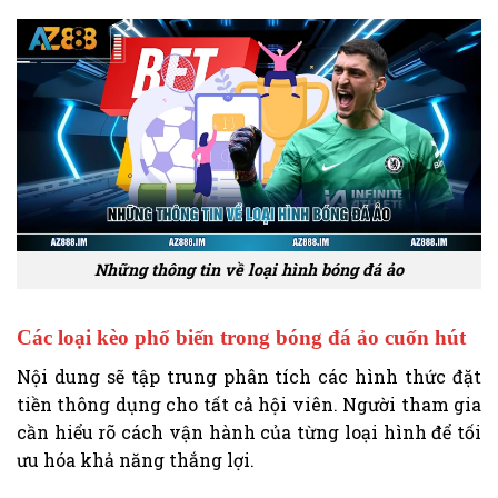
Những thông tin về loại hình bóng đá ảo
Các loại kèo phổ biến trong bóng đá ảo cuốn hút
Nội dung sẽ tập trung phân tích các hình thức đặt
tiền thông dụng cho tất cả hội viên. Người tham gia
cần hiểu rõ cách vận hành của từng loại hình để tối
ưu hóa khả năng thắng lợi.