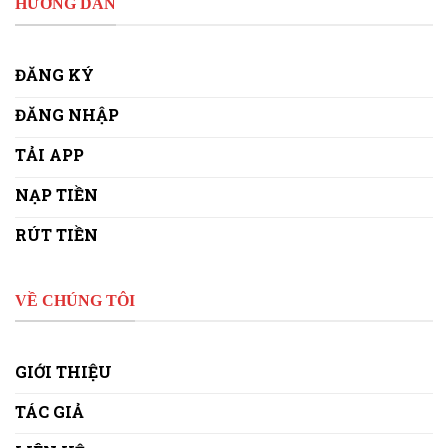
HƯỚNG DẪN
Tại
Nhà
Cái
AZ888
ĐĂNG KÝ
ĐĂNG NHẬP
TẢI APP
NẠP TIỀN
RÚT TIỀN
VỀ CHÚNG TÔI
GIỚI THIỆU
TÁC GIẢ