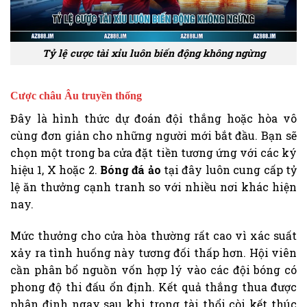
Tỷ lệ cược tài xỉu luôn biến động không ngừng
Cược châu Âu truyền thống
Đây là hình thức dự đoán đội thắng hoặc hòa vô
cùng đơn giản cho những người mới bắt đầu. Bạn sẽ
chọn một trong ba cửa đặt tiền tương ứng với các ký
hiệu 1, X hoặc 2.
Bóng đá ảo
tại đây luôn cung cấp tỷ
lệ ăn thưởng cạnh tranh so với nhiều nơi khác hiện
nay.
Mức thưởng cho cửa hòa thường rất cao vì xác suất
xảy ra tình huống này tương đối thấp hơn. Hội viên
cần phân bổ nguồn vốn hợp lý vào các đội bóng có
phong độ thi đấu ổn định. Kết quả thắng thua được
phân định ngay sau khi trọng tài thổi còi kết thúc