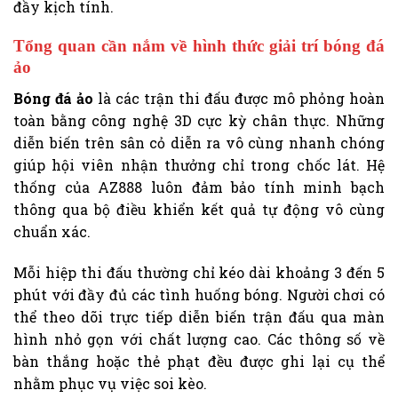
đầy kịch tính.
Tổng quan cần nắm về hình thức giải trí bóng đá
ảo
Bóng đá ảo
là các trận thi đấu được mô phỏng hoàn
toàn bằng công nghệ 3D cực kỳ chân thực. Những
diễn biến trên sân cỏ diễn ra vô cùng nhanh chóng
giúp hội viên nhận thưởng chỉ trong chốc lát. Hệ
thống của AZ888 luôn đảm bảo tính minh bạch
thông qua bộ điều khiển kết quả tự động vô cùng
chuẩn xác.
Mỗi hiệp thi đấu thường chỉ kéo dài khoảng 3 đến 5
phút với đầy đủ các tình huống bóng. Người chơi có
thể theo dõi trực tiếp diễn biến trận đấu qua màn
hình nhỏ gọn với chất lượng cao. Các thông số về
bàn thắng hoặc thẻ phạt đều được ghi lại cụ thể
nhằm phục vụ việc soi kèo.