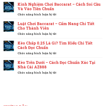
Đĩa
Kinh Nghiệm Chơi Baccarat – Cách Soi Cầu
Online
Và Vào Tiền Chuẩn
–
ở
Chức năng bình luận bị tắt
Quy
Kinh
Luật
Nghiệm
Luật Chơi Baccarat – Cẩm Nang Chi Tiết
Chơi
Chơi
Và
Cho Thành Viên
Baccarat
Phương
ở
Chức năng bình luận bị tắt
–
Pháp
Luật
Cách
Đặt
Chơi
Kèo Chấp 0.25 Là Gì? Tìm Hiểu Chi Tiết
Soi
Cược
Baccarat
Cầu
Cách Đọc Chuẩn
–
Và
ở
Chức năng bình luận bị tắt
Cẩm
Vào
Kèo
Nang
Tiền
Chấp
Kèo Trên Dưới – Cách Đọc Chuẩn Xác Tại
Chi
Chuẩn
0.25
Tiết
Nhà Cái AZ888
Là
Cho
ở
Chức năng bình luận bị tắt
Gì?
Thành
Kèo
Tìm
Viên
Trên
Hiểu
Dưới
Chi
–
Tiết
Cách
Cách
Đọc
Đọc
Chuẩn
Chuẩn
Xác