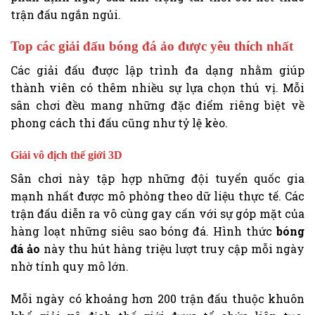
trận đấu ngắn ngủi.
Top các giải đấu bóng đá ảo được yêu thích nhất
Các giải đấu được lập trình đa dạng nhằm giúp
thành viên có thêm nhiều sự lựa chọn thú vị. Mỗi
sân chơi đều mang những đặc điểm riêng biệt về
phong cách thi đấu cũng như tỷ lệ kèo.
Giải vô địch thế giới 3D
Sân chơi này tập hợp những đội tuyển quốc gia
mạnh nhất được mô phỏng theo dữ liệu thực tế. Các
trận đấu diễn ra vô cùng gay cấn với sự góp mặt của
hàng loạt những siêu sao bóng đá. Hình thức
bóng
đá ảo
này thu hút hàng triệu lượt truy cập mỗi ngày
nhờ tính quy mô lớn.
Mỗi ngày có khoảng hơn 200 trận đấu thuộc khuôn