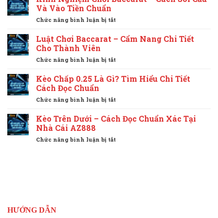
Online
Và Vào Tiền Chuẩn
–
ở
Chức năng bình luận bị tắt
Quy
Kinh
Luật
Nghiệm
Luật Chơi Baccarat – Cẩm Nang Chi Tiết
Chơi
Chơi
Và
Cho Thành Viên
Baccarat
Phương
ở
Chức năng bình luận bị tắt
–
Pháp
Luật
Cách
Đặt
Chơi
Kèo Chấp 0.25 Là Gì? Tìm Hiểu Chi Tiết
Soi
Cược
Baccarat
Cầu
Cách Đọc Chuẩn
–
Và
ở
Chức năng bình luận bị tắt
Cẩm
Vào
Kèo
Nang
Tiền
Chấp
Kèo Trên Dưới – Cách Đọc Chuẩn Xác Tại
Chi
Chuẩn
0.25
Tiết
Nhà Cái AZ888
Là
Cho
ở
Chức năng bình luận bị tắt
Gì?
Thành
Kèo
Tìm
Viên
Trên
Hiểu
Dưới
Chi
–
Tiết
Cách
Cách
Đọc
Đọc
Chuẩn
Chuẩn
Xác
HƯỚNG DẪN
Tại