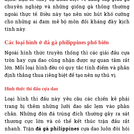
chuyên nghiệp và những giống gà thông thường
ngoài thực tế. Điều này tạo nên sức hút khó cưỡng
cho những ai đam mê bộ môn đối kháng đầy kịch
tính này.
Các loại hình ở đá gà philippines phổ biến
Ngoài hình thức truyền thống thì các giải đấu cựa
tròn hay cựa dao cũng nhận được sự quan tâm rất
lớn. Mỗi loại hình đều có quy tắc tính điểm và phân
định thắng thua riêng biệt để tạo nên sự thú vị.
Hình thức thi đấu cựa dao
Loại hình thi đấu này yêu cầu các chiến kê phải
trang bị thêm những lưỡi dao sắc lẹm vào phần
chân. Những đòn đá trúng đích thường gây ra sát
thương cực lớn và có thể kết thúc trận đấu rất
nhanh. Trận
đá gà philippines
cựa dao luôn đòi hỏi