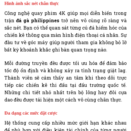
Hình ảnh sắc nét chân thực
Công nghệ quay phim 4K giúp mọi diễn biến trong
trận
đá gà philippines
trở nên vô cùng rõ ràng và
sắc nét. Bạn có thể quan sát từng cú đá hiểm hóc của
chiến kê thông qua màn hình điện thoại cá nhân. Sự
đầu tư về góc máy giúp người tham gia không bỏ lỡ
bất kỳ khoảnh khắc ghi bàn quan trọng nào.
Mỗi đường truyền đều được tối ưu hóa để đảm bảo
tốc độ ổn định và không xảy ra tình trạng giật lag.
Thành viên sẽ cảm thấy an tâm khi theo dõi trực
tiếp các chiến kê thi đấu tại đấu trường quốc tế.
Những chi tiết nhỏ nhất trên bộ lông hay đôi cựa
dao đều được tái hiện một cách vô cùng chân thực.
Đa dạng các mức đặt cược
Hệ thống cung cấp nhiều mức giới hạn khác nhau
để phù hợp với điều kiện tài chính của từng người