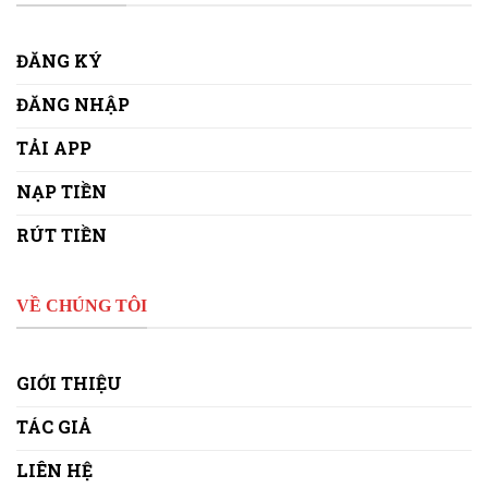
Nhà
Cái
AZ888
ĐĂNG KÝ
ĐĂNG NHẬP
TẢI APP
NẠP TIỀN
RÚT TIỀN
VỀ CHÚNG TÔI
GIỚI THIỆU
TÁC GIẢ
LIÊN HỆ